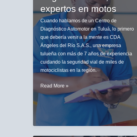
expertos en motos
Cuando hablamos de un Centro de
Diagnóstico Automotor en Tuluá, lo primero
que debería venir a la mente es CDA
Ángeles del Río S.A.S., una empresa
tulueña con más de 7 años de experiencia
cuidando la seguridad vial de miles de
motociclistas en la región.
Centro
Read More »
de
Diagnóstico
Automotor
Tuluá:
CDA
Ángeles