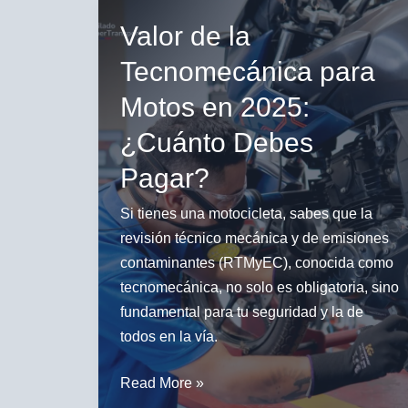
del
Valor de la
Río,
Tecnomecánica para
expertos
en
Motos en 2025:
motos
¿Cuánto Debes
Pagar?
Si tienes una motocicleta, sabes que la
revisión técnico mecánica y de emisiones
contaminantes (RTMyEC), conocida como
tecnomecánica, no solo es obligatoria, sino
fundamental para tu seguridad y la de
todos en la vía.
Valor
Read More »
de