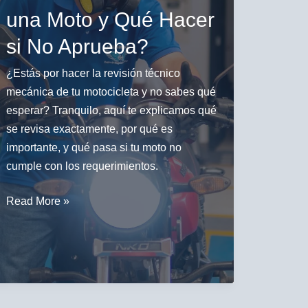
una Moto y Qué Hacer
si No Aprueba?
¿Estás por hacer la revisión técnico
mecánica de tu motocicleta y no sabes qué
esperar? Tranquilo, aquí te explicamos qué
se revisa exactamente, por qué es
importante, y qué pasa si tu moto no
cumple con los requerimientos.
¿Qué
Read More »
Partes
se
Revisan
en
la