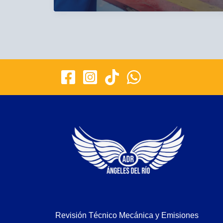
la
Tecnomecánica
para
Motos
en
2025:
¿Cuánto
Debes
Pagar?
Revisión Técnico Mecánica y Emisiones