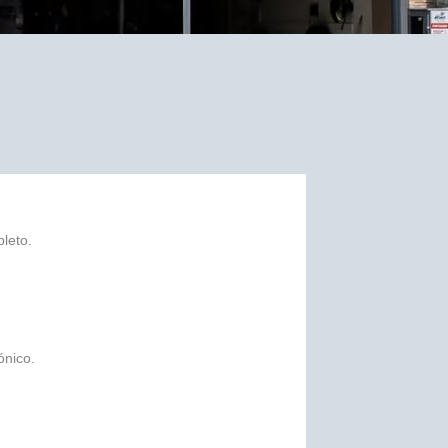
leto.
ónico.