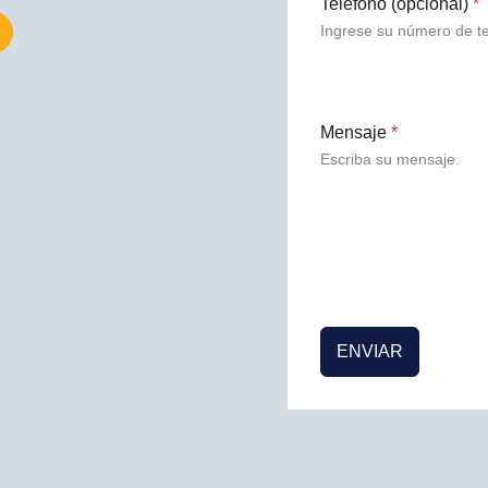
Teléfono (opcional)
*
T
Ingrese su número de te
Mensaje
*
Escriba su mensaje.
ENVIAR