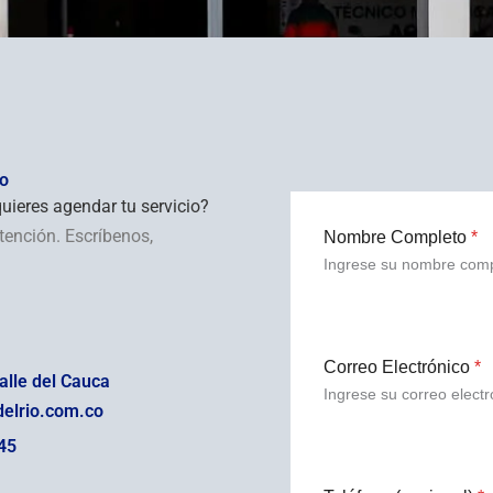
so
uieres agendar tu servicio?
atención. Escríbenos,
Nombre Completo
*
Ingrese su nombre comp
Correo Electrónico
*
alle del Cauca
Ingrese su correo electr
delrio.com.co
45