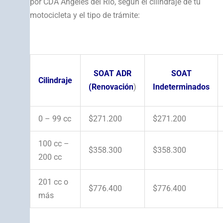
por CDA Ángeles del Río, según el cilindraje de tu
motocicleta y el tipo de trámite:
SOAT ADR
SOAT
Cilindraje
(Renovación
)
Indeterminados
0 – 99 cc
$271.200
$271.200
100 cc –
$358.300
$358.300
200 cc
201 cc o
$776.400
$776.400
más